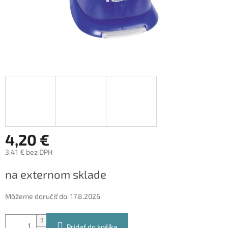
4,20 €
3,41 € bez DPH
Jednotková
na externom sklade
cena:
Môžeme doručiť do:
17.8.2026
Pridať do košíka