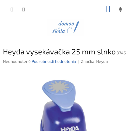
Prejsť
NÁKUP
na
obsah
KOŠÍK
Heyda vysekávačka 25 mm slnko
3745
Priemerné
Neohodnotené
Podrobnosti hodnotenia
Značka:
Heyda
hodnotenie
produktu
je
0,0
z
5
hviezdičiek.