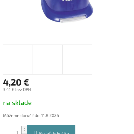
4,20 €
3,41 € bez DPH
Jednotková
na sklade
cena:
Môžeme doručiť do:
11.8.2026
Pridať do košíka