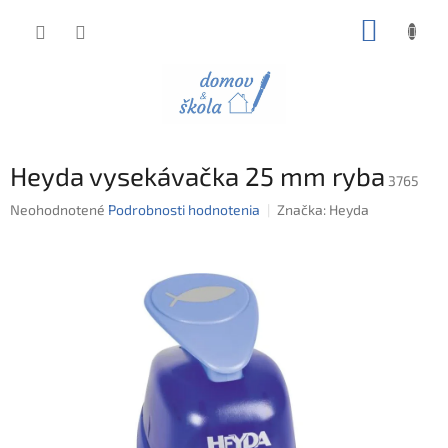
Prejsť
NÁKUP
na
obsah
KOŠÍK
Heyda vysekávačka 25 mm ryba
3765
Priemerné
Neohodnotené
Podrobnosti hodnotenia
Značka:
Heyda
hodnotenie
produktu
je
0,0
z
5
hviezdičiek.