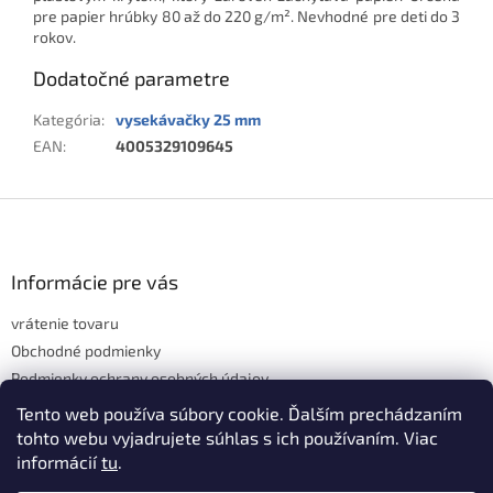
pre papier hrúbky 80 až do 220 g/m². Nevhodné pre deti do 3
rokov.
Dodatočné parametre
Kategória
:
vysekávačky 25 mm
EAN
:
4005329109645
Z
á
p
ä
Informácie pre vás
t
vrátenie tovaru
i
e
Obchodné podmienky
Podmienky ochrany osobných údajov
Hodnotenie obchodu
Tento web používa súbory cookie. Ďalším prechádzaním
tohto webu vyjadrujete súhlas s ich používaním. Viac
informácií
tu
.