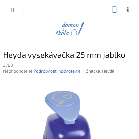
Prejsť
NÁKUP
na
obsah
KOŠÍK
Heyda vysekávačka 25 mm jablko
3783
Priemerné
Neohodnotené
Podrobnosti hodnotenia
Značka:
Heyda
hodnotenie
produktu
je
0,0
z
5
hviezdičiek.