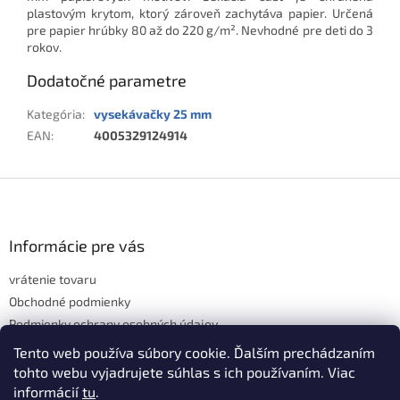
plastovým krytom, ktorý zároveň zachytáva papier. Určená
pre papier hrúbky 80 až do 220 g/m². Nevhodné pre deti do 3
rokov.
Dodatočné parametre
Kategória
:
vysekávačky 25 mm
EAN
:
4005329124914
Z
á
p
ä
Informácie pre vás
t
vrátenie tovaru
i
e
Obchodné podmienky
Podmienky ochrany osobných údajov
Hodnotenie obchodu
Tento web používa súbory cookie. Ďalším prechádzaním
tohto webu vyjadrujete súhlas s ich používaním. Viac
informácií
tu
.