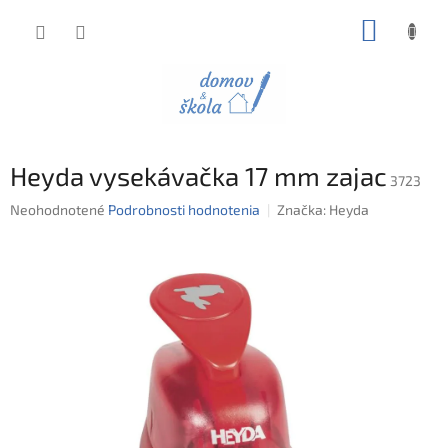
Prejsť
NÁKUP
na
obsah
KOŠÍK
Heyda vysekávačka 17 mm zajac
3723
Priemerné
Neohodnotené
Podrobnosti hodnotenia
Značka:
Heyda
hodnotenie
produktu
je
0,0
z
5
hviezdičiek.