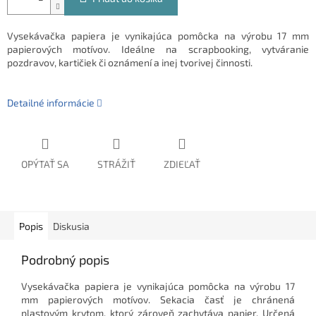
Vysekávačka papiera je vynikajúca pomôcka na výrobu 17 mm
papierových motívov. Ideálne na scrapbooking, vytváranie
pozdravov, kartičiek či oznámení a inej tvorivej činnosti.
Detailné informácie
OPÝTAŤ SA
STRÁŽIŤ
ZDIEĽAŤ
Popis
Diskusia
Podrobný popis
Vysekávačka papiera je vynikajúca pomôcka na výrobu 17
mm papierových motívov. Sekacia časť je chránená
plastovým krytom, ktorý zároveň zachytáva papier. Určená