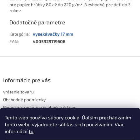
pre papier hrúbky 80 až do 220 g/m². Nevhodné pre deti do 3
rokov.
Dodatočné parametre
Kategória
:
vysekávačky 17 mm
EAN
:
4005329119606
Z
á
p
ä
Informácie pre vás
t
vrátenie tovaru
i
e
Obchodné podmienky
Podmienky ochrany osobných údajov
Hodnotenie obchodu
Tento web používa súbory cookie. Ďalším prechádzaním
tohto webu vyjadrujete súhlas s ich používaním. Viac
informácií
tu
.