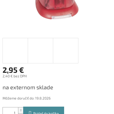
2,95 €
2,40 € bez DPH
Jednotková
na externom sklade
cena:
Môžeme doručiť do:
19.8.2026
Pridať do košíka