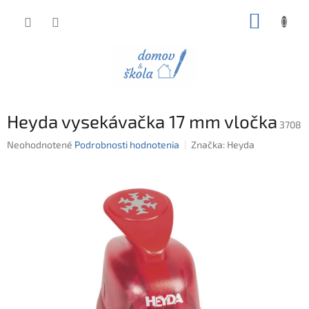
Prejsť
NÁKUP
na
obsah
KOŠÍK
Heyda vysekávačka 17 mm vločka
3708
Priemerné
Neohodnotené
Podrobnosti hodnotenia
Značka:
Heyda
hodnotenie
produktu
je
0,0
z
5
hviezdičiek.