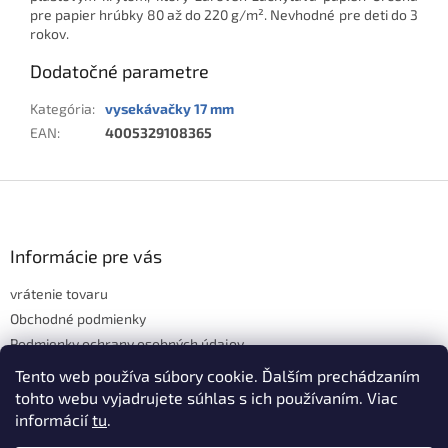
pre papier hrúbky 80 až do 220 g/m². Nevhodné pre deti do 3
rokov.
Dodatočné parametre
Kategória
:
vysekávačky 17 mm
EAN
:
4005329108365
Z
á
p
ä
Informácie pre vás
t
vrátenie tovaru
i
e
Obchodné podmienky
Podmienky ochrany osobných údajov
Hodnotenie obchodu
Tento web používa súbory cookie. Ďalším prechádzaním
tohto webu vyjadrujete súhlas s ich používaním. Viac
informácií
tu
.