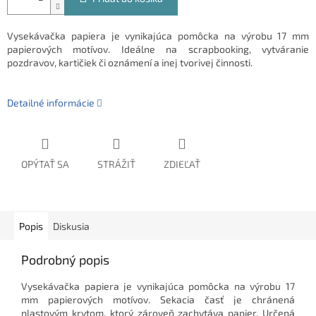
Vysekávačka papiera je vynikajúca pomôcka na výrobu 17 mm
papierových motívov. Ideálne na scrapbooking, vytváranie
pozdravov, kartičiek či oznámení a inej tvorivej činnosti.
Detailné informácie
OPÝTAŤ SA
STRÁŽIŤ
ZDIEĽAŤ
Popis
Diskusia
Podrobný popis
Vysekávačka papiera je vynikajúca pomôcka na výrobu 17
mm papierových motívov. Sekacia časť je chránená
plastovým krytom, ktorý zároveň zachytáva papier. Určená