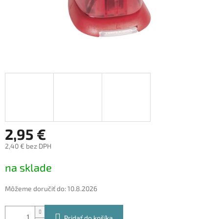
2,95 €
2,40 € bez DPH
Jednotková
na sklade
cena:
Môžeme doručiť do:
10.8.2026
Pridať do košíka