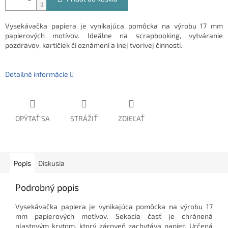
Vysekávačka papiera je vynikajúca pomôcka na výrobu 17 mm
papierových motívov. Ideálne na scrapbooking, vytváranie
pozdravov, kartičiek či oznámení a inej tvorivej činnosti.
Detailné informácie
OPÝTAŤ SA
STRÁŽIŤ
ZDIEĽAŤ
Popis
Diskusia
Podrobný popis
Vysekávačka papiera je vynikajúca pomôcka na výrobu 17
mm papierových motívov. Sekacia časť je chránená
plastovým krytom, ktorý zároveň zachytáva papier. Určená