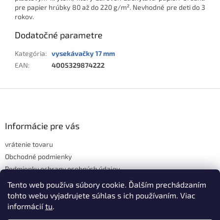
pre papier hrúbky 80 až do 220 g/m². Nevhodné pre deti do 3
rokov.
Dodatočné parametre
Kategória
:
vysekávačky 17 mm
EAN
:
4005329874222
Z
á
p
ä
Informácie pre vás
t
vrátenie tovaru
i
e
Obchodné podmienky
Podmienky ochrany osobných údajov
Hodnotenie obchodu
Tento web používa súbory cookie. Ďalším prechádzaním
tohto webu vyjadrujete súhlas s ich používaním. Viac
informácií
tu
.