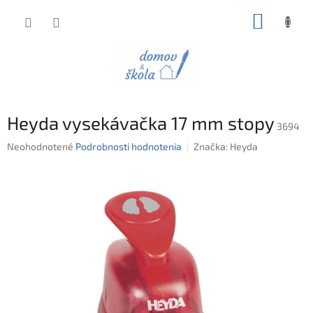
Prejsť
NÁKUP
na
obsah
KOŠÍK
Heyda vysekávačka 17 mm stopy
3694
Priemerné
Neohodnotené
Podrobnosti hodnotenia
Značka:
Heyda
hodnotenie
produktu
je
0,0
z
5
hviezdičiek.