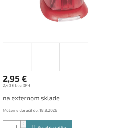
2,95 €
2,40 € bez DPH
Jednotková
na externom sklade
cena:
Môžeme doručiť do:
18.8.2026
Pridať do košíka