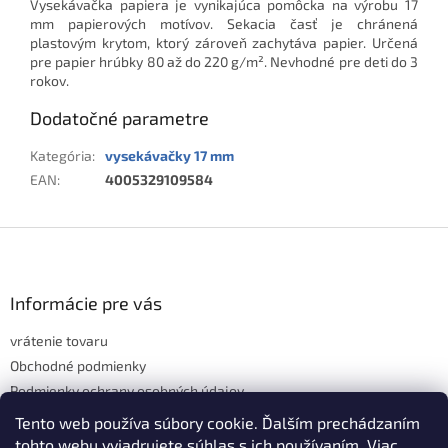
Vysekávačka papiera je vynikajúca pomôcka na výrobu 17
mm papierových motívov. Sekacia časť je chránená
plastovým krytom, ktorý zároveň zachytáva papier. Určená
pre papier hrúbky 80 až do 220 g/m². Nevhodné pre deti do 3
rokov.
Dodatočné parametre
Kategória
:
vysekávačky 17 mm
EAN
:
4005329109584
Z
á
p
ä
Informácie pre vás
t
vrátenie tovaru
i
e
Obchodné podmienky
Podmienky ochrany osobných údajov
Hodnotenie obchodu
Tento web používa súbory cookie. Ďalším prechádzaním
tohto webu vyjadrujete súhlas s ich používaním. Viac