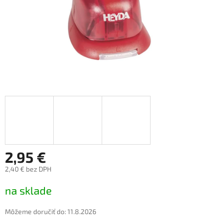
2,95 €
2,40 € bez DPH
Jednotková
na sklade
cena:
Môžeme doručiť do:
11.8.2026