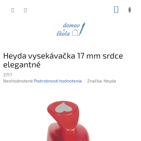
Prejsť
NÁKUP
na
obsah
KOŠÍK
Heyda vysekávačka 17 mm srdce
elegantné
3717
Priemerné
Neohodnotené
Podrobnosti hodnotenia
Značka:
Heyda
hodnotenie
produktu
je
0,0
z
5
hviezdičiek.