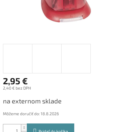
2,95 €
2,40 € bez DPH
Jednotková
na externom sklade
cena:
Môžeme doručiť do:
18.8.2026
Pridať do košíka