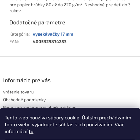
pre papier hrúbky 80 až do 220 g/m². Nevhodné pre deti do 3
rokov.
Dodatočné parametre
Kategória
:
vysekávačky 17 mm
EAN
:
4005329874253
Z
á
p
ä
Informácie pre vás
t
vrátenie tovaru
i
e
Obchodné podmienky
Podmienky ochrany osobných údajov
Hodnotenie obchodu
Tento web používa súbory cookie. Ďalším prechádzaním
tohto webu vyjadrujete súhlas s ich používaním. Viac
informácií
tu
.