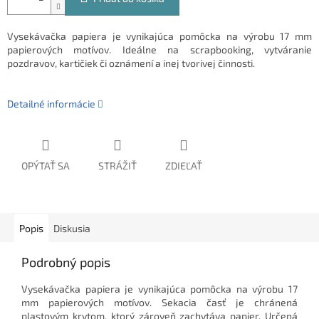
Vysekávačka papiera je vynikajúca pomôcka na výrobu 17 mm
papierových motívov. Ideálne na scrapbooking, vytváranie
pozdravov, kartičiek či oznámení a inej tvorivej činnosti.
Detailné informácie
OPÝTAŤ SA
STRÁŽIŤ
ZDIEĽAŤ
Popis
Diskusia
Podrobný popis
Vysekávačka papiera je vynikajúca pomôcka na výrobu 17
mm papierových motívov. Sekacia časť je chránená
plastovým krytom, ktorý zároveň zachytáva papier. Určená