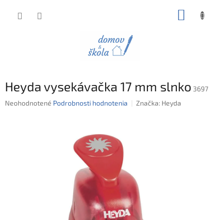
Prejsť
NÁKUP
na
obsah
KOŠÍK
Heyda vysekávačka 17 mm slnko
3697
Priemerné
Neohodnotené
Podrobnosti hodnotenia
Značka:
Heyda
hodnotenie
produktu
je
0,0
z
5
hviezdičiek.