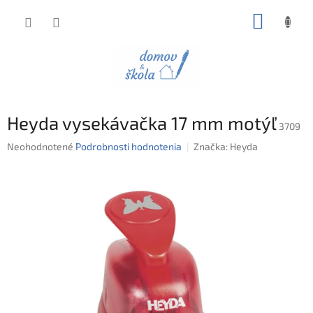
Prejsť
NÁKUP
na
obsah
KOŠÍK
Heyda vysekávačka 17 mm motýľ
3709
Priemerné
Neohodnotené
Podrobnosti hodnotenia
Značka:
Heyda
hodnotenie
produktu
je
0,0
z
5
hviezdičiek.