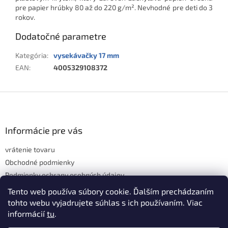
pre papier hrúbky 80 až do 220 g/m². Nevhodné pre deti do 3
rokov.
Dodatočné parametre
Kategória
:
vysekávačky 17 mm
EAN
:
4005329108372
Z
á
p
ä
Informácie pre vás
t
vrátenie tovaru
i
e
Obchodné podmienky
Podmienky ochrany osobných údajov
Hodnotenie obchodu
Tento web používa súbory cookie. Ďalším prechádzaním
tohto webu vyjadrujete súhlas s ich používaním. Viac
informácií
tu
.