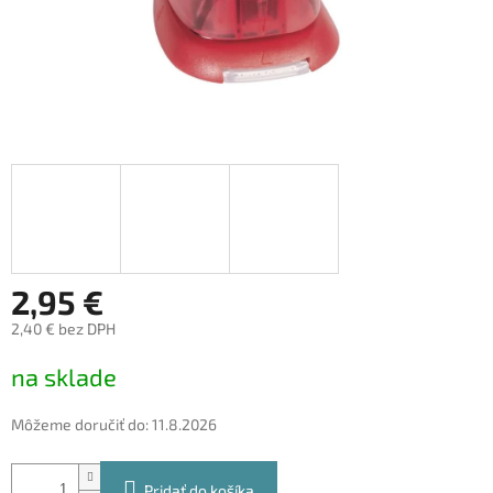
2,95 €
2,40 € bez DPH
Jednotková
na sklade
cena:
Môžeme doručiť do:
11.8.2026
Pridať do košíka