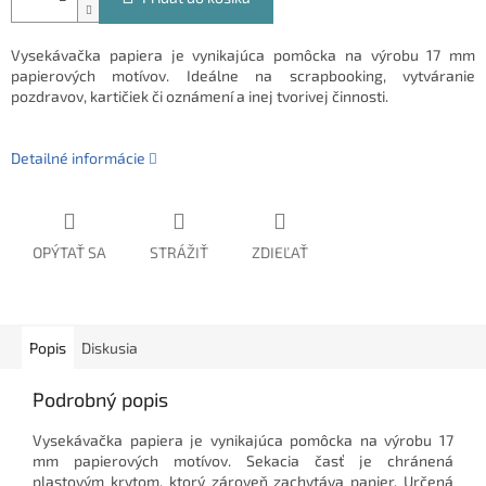
Vysekávačka papiera je vynikajúca pomôcka na výrobu 17 mm
papierových motívov. Ideálne na scrapbooking, vytváranie
pozdravov, kartičiek či oznámení a inej tvorivej činnosti.
Detailné informácie
OPÝTAŤ SA
STRÁŽIŤ
ZDIEĽAŤ
Popis
Diskusia
Podrobný popis
Vysekávačka papiera je vynikajúca pomôcka na výrobu 17
mm papierových motívov. Sekacia časť je chránená
plastovým krytom, ktorý zároveň zachytáva papier. Určená