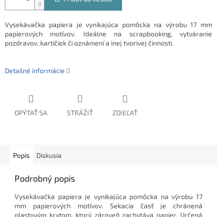
Vysekávačka papiera je vynikajúca pomôcka na výrobu 17 mm
papierových motívov. Ideálne na scrapbooking, vytváranie
pozdravov, kartičiek či oznámení a inej tvorivej činnosti.
Detailné informácie
OPÝTAŤ SA
STRÁŽIŤ
ZDIEĽAŤ
Popis
Diskusia
Podrobný popis
Vysekávačka papiera je vynikajúca pomôcka na výrobu 17
mm papierových motívov. Sekacia časť je chránená
plastovým krytom, ktorý zároveň zachytáva papier. Určená