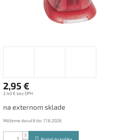
2,95 €
2,40 € bez DPH
Jednotková
na externom sklade
cena:
Môžeme doručiť do:
17.8.2026
Pridať do košíka