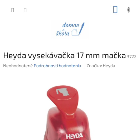
Prejsť
NÁKUP
na
obsah
KOŠÍK
Heyda vysekávačka 17 mm mačka
3722
Priemerné
Neohodnotené
Podrobnosti hodnotenia
Značka:
Heyda
hodnotenie
produktu
je
0,0
z
5
hviezdičiek.