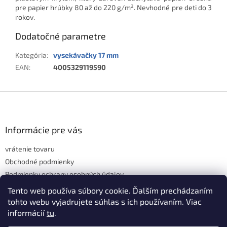
pre papier hrúbky 80 až do 220 g/m². Nevhodné pre deti do 3
rokov.
Dodatočné parametre
Kategória
:
vysekávačky 17 mm
EAN
:
4005329119590
Z
á
p
ä
Informácie pre vás
t
vrátenie tovaru
i
e
Obchodné podmienky
Podmienky ochrany osobných údajov
Hodnotenie obchodu
Tento web používa súbory cookie. Ďalším prechádzaním
tohto webu vyjadrujete súhlas s ich používaním. Viac
informácií
tu
.