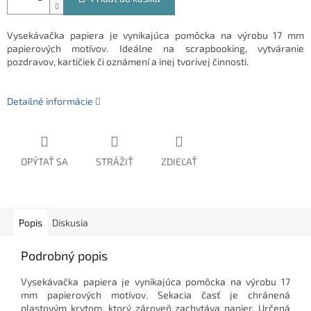
Vysekávačka papiera je vynikajúca pomôcka na výrobu 17 mm
papierových motívov. Ideálne na scrapbooking, vytváranie
pozdravov, kartičiek či oznámení a inej tvorivej činnosti.
Detailné informácie
OPÝTAŤ SA
STRÁŽIŤ
ZDIEĽAŤ
Popis
Diskusia
Podrobný popis
Vysekávačka papiera je vynikajúca pomôcka na výrobu 17
mm papierových motívov. Sekacia časť je chránená
plastovým krytom, ktorý zároveň zachytáva papier. Určená