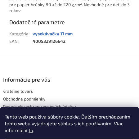
pre papier hrúbky 80 až do 220 g/m². Nevhodné pre deti do 3
rokov.
Dodatočné parametre
Kategória
:
vysekávačky 17 mm
EAN
:
4005329126642
Z
á
p
ä
Informácie pre vás
t
vrátenie tovaru
i
e
Obchodné podmienky
Podmienky ochrany osobných údajov
Hodnotenie obchodu
Tento web používa súbory cookie. Ďalším prechádzaním
tohto webu vyjadrujete súhlas s ich používaním. Viac
informácií
tu
.