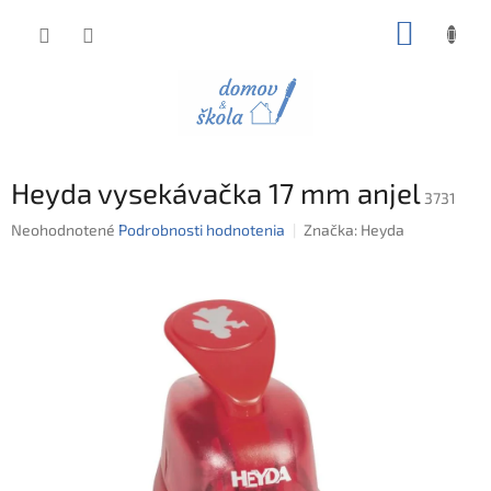
Prejsť
NÁKUP
na
obsah
KOŠÍK
Heyda vysekávačka 17 mm anjel
3731
Priemerné
Neohodnotené
Podrobnosti hodnotenia
Značka:
Heyda
hodnotenie
produktu
je
0,0
z
5
hviezdičiek.