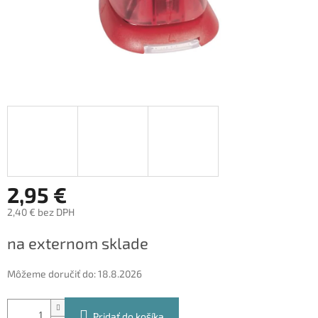
2,95 €
2,40 € bez DPH
Jednotková
na externom sklade
cena:
Môžeme doručiť do:
18.8.2026
Pridať do košíka