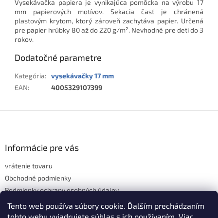
Vysekávačka papiera je vynikajúca pomôcka na výrobu 17
mm papierových motívov. Sekacia časť je chránená
plastovým krytom, ktorý zároveň zachytáva papier. Určená
pre papier hrúbky 80 až do 220 g/m². Nevhodné pre deti do 3
rokov.
Dodatočné parametre
Kategória
:
vysekávačky 17 mm
EAN
:
4005329107399
Z
á
p
ä
Informácie pre vás
t
vrátenie tovaru
i
e
Obchodné podmienky
Podmienky ochrany osobných údajov
Hodnotenie obchodu
Tento web používa súbory cookie. Ďalším prechádzaním
tohto webu vyjadrujete súhlas s ich používaním. Viac