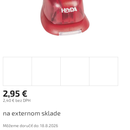
2,95 €
2,40 € bez DPH
Jednotková
na externom sklade
cena:
Môžeme doručiť do:
18.8.2026