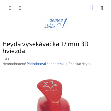
Prejsť
NÁKUP
na
obsah
KOŠÍK
Heyda vysekávačka 17 mm 3D
hviezda
3700
Priemerné
Neohodnotené
Podrobnosti hodnotenia
Značka:
Heyda
hodnotenie
produktu
je
0,0
z
5
hviezdičiek.