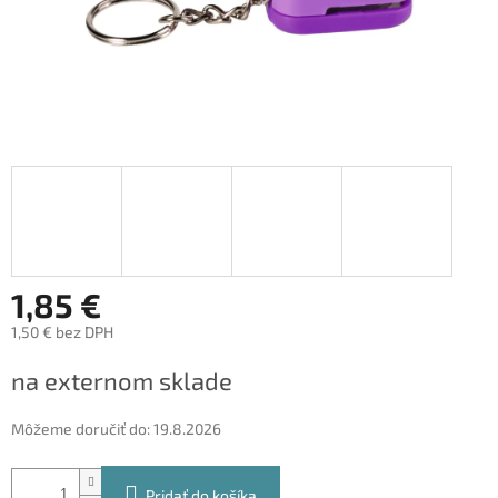
1,85 €
1,50 € bez DPH
Jednotková
na externom sklade
cena:
Môžeme doručiť do:
19.8.2026
Pridať do košíka