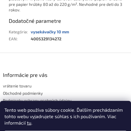
pre papier hrúbky 80 až do 220 g/m². Nevhodné pre deti do 3
rokov.
Dodatočné parametre
Kategória
:
vysekávačky 10 mm
EAN
:
4005329134272
Z
á
p
ä
Informácie pre vás
t
vrátenie tovaru
i
e
Obchodné podmienky
Podmienky ochrany osobných údajov
Hodnotenie obchodu
Tento web používa súbory cookie. Ďalším prechádzaním
tohto webu vyjadrujete súhlas s ich používaním. Viac
informácií
tu
.