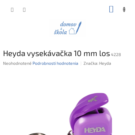
Prejsť
NÁKUP
na
obsah
KOŠÍK
Heyda vysekávačka 10 mm los
4228
Priemerné
Neohodnotené
Podrobnosti hodnotenia
Značka:
Heyda
hodnotenie
produktu
je
0,0
z
5
hviezdičiek.