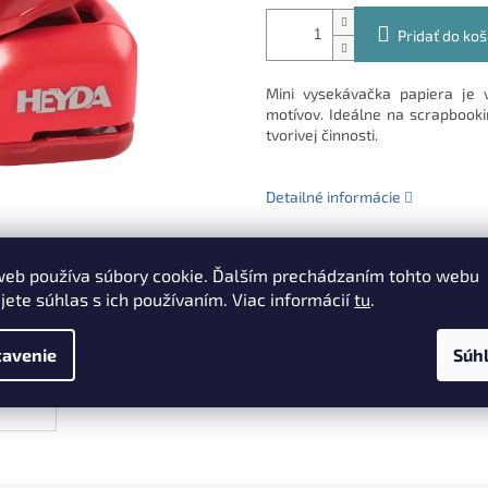
Pridať do koš
Mini vysekávačka papiera je
motívov. Ideálne na scrapbookin
tvorivej činnosti.
Detailné informácie
web používa súbory cookie. Ďalším prechádzaním tohto webu
TLAČ
OPÝTAŤ SA
jete súhlas s ich používaním. Viac informácií
tu
.
avenie
Súh