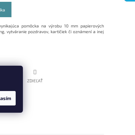
íka
 vynikajúca pomôcka na výrobu 10 mm papierových
g, vytváranie pozdravov, kartičiek či oznámení a inej
STRÁŽIŤ
ZDIEĽAŤ
lasím