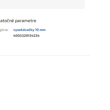
atočné parametre
gória
:
vysekávačky 10 mm
4005329134234