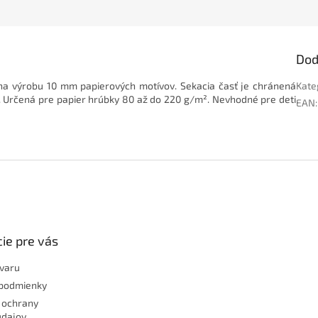
Dod
na výrobu 10 mm papierových motívov. Sekacia časť je chránená
Kate
. Určená pre papier hrúbky 80 až do 220 g/m². Nevhodné pre deti
EAN
:
ie pre vás
ovaru
podmienky
 ochrany
údajov