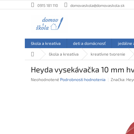
Prejsť
0915 181 110
domovaskola@domovaskola.sk
na
obsah
škola a kreatíva
deti a domácnosť
jedálne 
Domov
škola a kreatíva
kreatívne tvorenie
Heyda vysekávačka 10 mm hv
Priemerné
Neohodnotené
Podrobnosti hodnotenia
Značka:
Hey
hodnotenie
produktu
je
0,0
z
5
hviezdičiek.