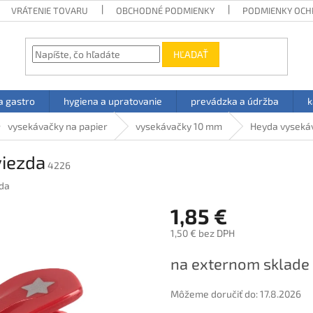
VRÁTENIE TOVARU
OBCHODNÉ PODMIENKY
PODMIENKY OCH
HĽADAŤ
a gastro
hygiena a upratovanie
prevádzka a údržba
k
vysekávačky na papier
vysekávačky 10 mm
Heyda vyseká
iezda
4226
da
1,85 €
1,50 € bez DPH
Jednotková
na externom sklade
cena:
Môžeme doručiť do:
17.8.2026