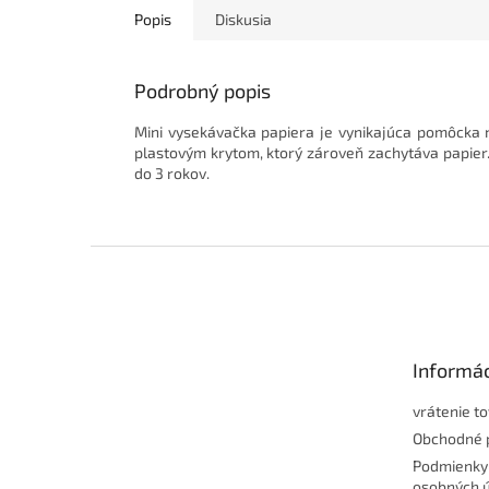
Popis
Diskusia
Podrobný popis
Mini vysekávačka papiera je vynikajúca pomôcka 
plastovým krytom, ktorý zároveň zachytáva papier
do 3 rokov.
Z
á
p
ä
t
Informác
i
e
vrátenie t
Obchodné 
Podmienky
osobných 