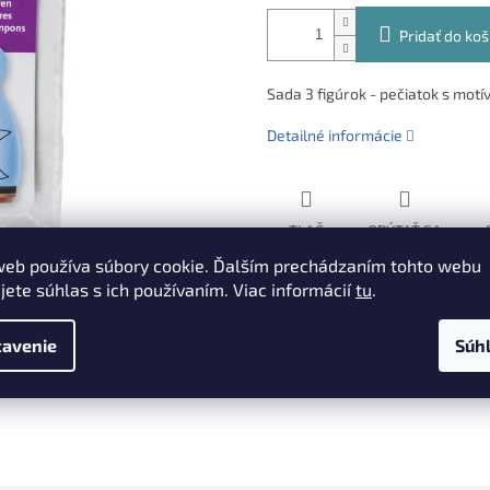
Pridať do koš
Sada 3 figúrok - pečiatok s motí
Detailné informácie
TLAČ
OPÝTAŤ SA
web používa súbory cookie. Ďalším prechádzaním tohto webu
jete súhlas s ich používaním. Viac informácií
tu
.
avenie
Súh