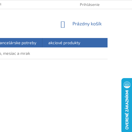
RANY OSOBNÝCH ÚDAJOV
HODNOTENIE OBCHODU
Prihlásenie
NÁKUPNÝ
Prázdny košík
KOŠÍK
ancelárske potreby
akciové produkty
o, mesiac a mrak