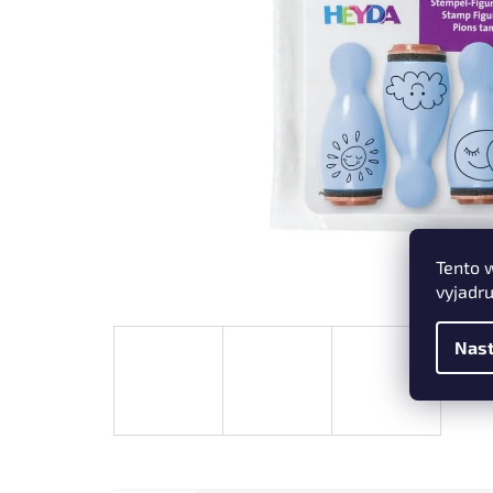
Tento 
vyjadru
Nast