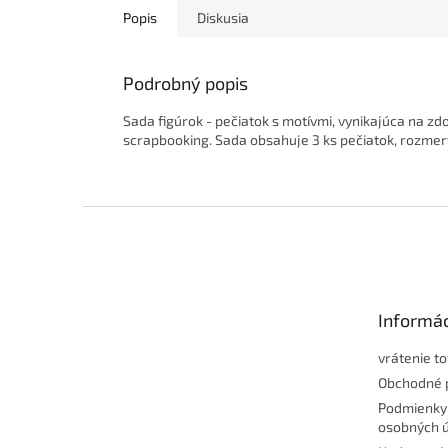
Popis
Diskusia
Podrobný popis
Sada figúrok - pečiatok s motívmi, vynikajúca na z
scrapbooking. Sada obsahuje 3 ks pečiatok, rozmery
Z
á
p
ä
t
Informác
i
e
vrátenie t
Obchodné 
Podmienky
osobných 