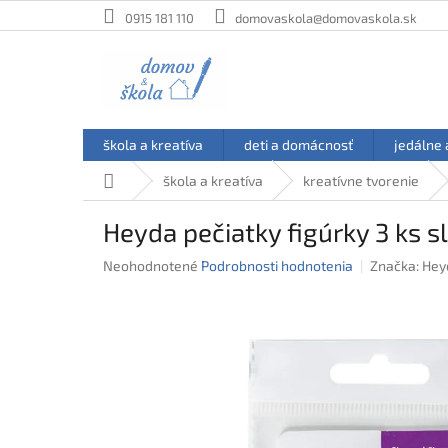
Prejsť
0915 181 110
domovaskola@domovaskola.sk
na
obsah
škola a kreatíva
deti a domácnosť
jedálne 
Domov
škola a kreatíva
kreatívne tvorenie
Heyda pečiatky figúrky 3 ks s
Priemerné
Neohodnotené
Podrobnosti hodnotenia
Značka:
Hey
hodnotenie
produktu
je
0,0
z
5
hviezdičiek.