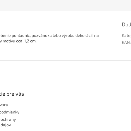
Dod
dobenie pohľadníc, pozvánok alebo výrobu dekorácií, na
Kate
 motívu cca. 1,2 cm.
EAN
:
ie pre vás
ovaru
podmienky
 ochrany
údajov