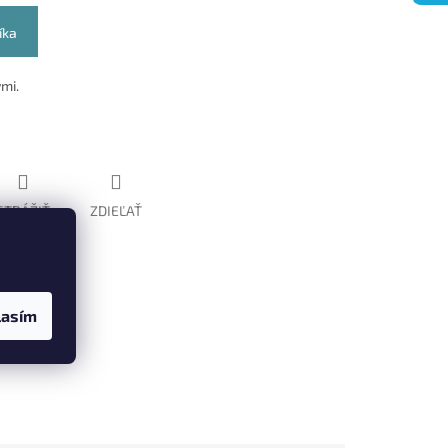
íka
vmi.
STRÁŽIŤ
ZDIEĽAŤ
lasím