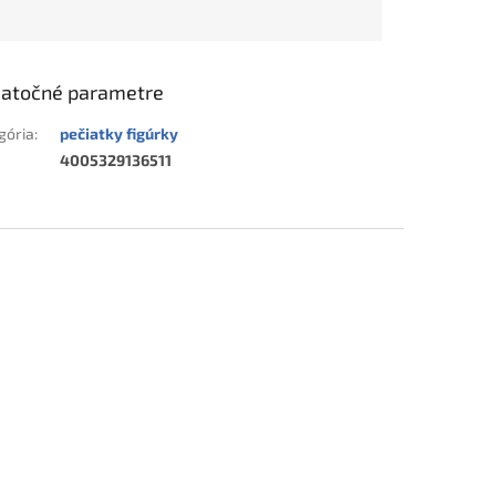
atočné parametre
gória
:
pečiatky figúrky
4005329136511