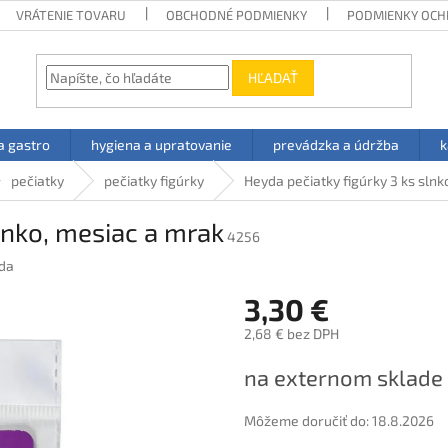
VRÁTENIE TOVARU
OBCHODNÉ PODMIENKY
PODMIENKY OCH
HĽADAŤ
a gastro
hygiena a upratovanie
prevádzka a údržba
k
pečiatky
pečiatky figúrky
Heyda pečiatky figúrky 3 ks slnk
lnko, mesiac a mrak
4256
da
3,30 €
2,68 € bez DPH
Jednotková
na externom sklade
cena:
Môžeme doručiť do:
18.8.2026