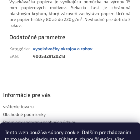
Vysekávačka papiera je vynikajúca pomôcka na výrobu 15
mm papierových motívov. Sekacia časť je chránená
plastovým krytom, ktorý zároveň zachytáva papier. Určená
pre papier hrúbky 80 až do 220 g/m². Nevhodné pre deti do 3
rokov.
Dodatočné parametre
Kategória
:
vysekávačky okrajov a rohov
EAN
:
4005329120213
Z
á
p
ä
Informácie pre vás
t
vrátenie tovaru
i
e
Obchodné podmienky
Podmienky ochrany osobných údajov
Hodnotenie obchodu
Tento web používa súbory cookie. Ďalším prechádzaním
tohto webu vyjadrujete súhlas s ich používaním. Viac