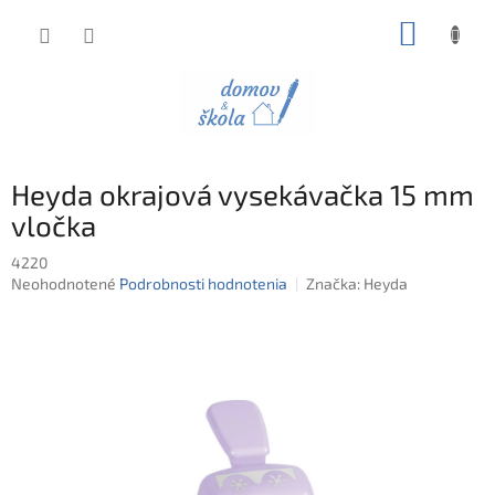
Prejsť
NÁKUP
na
obsah
KOŠÍK
Heyda okrajová vysekávačka 15 mm
vločka
4220
Priemerné
Neohodnotené
Podrobnosti hodnotenia
Značka:
Heyda
hodnotenie
produktu
je
0,0
z
5
hviezdičiek.