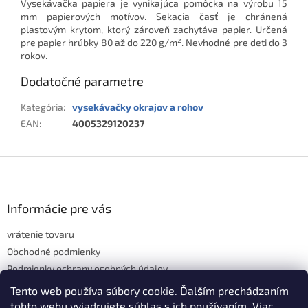
Vysekávačka papiera je vynikajúca pomôcka na výrobu 15
mm papierových motívov. Sekacia časť je chránená
plastovým krytom, ktorý zároveň zachytáva papier. Určená
pre papier hrúbky 80 až do 220 g/m². Nevhodné pre deti do 3
rokov.
Dodatočné parametre
Kategória
:
vysekávačky okrajov a rohov
EAN
:
4005329120237
Z
á
p
ä
Informácie pre vás
t
vrátenie tovaru
i
e
Obchodné podmienky
Podmienky ochrany osobných údajov
Hodnotenie obchodu
Tento web používa súbory cookie. Ďalším prechádzaním
tohto webu vyjadrujete súhlas s ich používaním. Viac