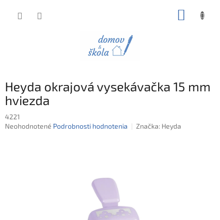
Prejsť
NÁKUP
na
obsah
KOŠÍK
Heyda okrajová vysekávačka 15 mm
hviezda
4221
Priemerné
Neohodnotené
Podrobnosti hodnotenia
Značka:
Heyda
hodnotenie
produktu
je
0,0
z
5
hviezdičiek.