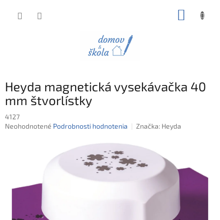
Prejsť
NÁKUP
na
obsah
KOŠÍK
Heyda magnetická vysekávačka 40
mm štvorlístky
4127
Priemerné
Neohodnotené
Podrobnosti hodnotenia
Značka:
Heyda
hodnotenie
produktu
je
0,0
z
5
hviezdičiek.