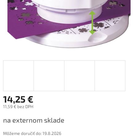
14,25 €
11,59 € bez DPH
Jednotková
na externom sklade
cena:
Môžeme doručiť do:
19.8.2026