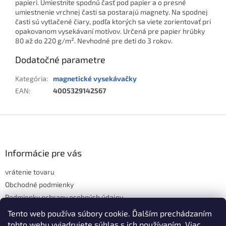
papieri. Umiestnite spodnú časť pod papier a o presné
umiestnenie vrchnej časti sa postarajú magnety. Na spodnej
časti sú vytlačené čiary, podľa ktorých sa viete zorientovať pri
opakovanom vysekávaní motívov.
Určená pre papier hrúbky
80 až do 220 g/m². Nevhodné pre deti do 3 rokov.
Dodatočné parametre
Kategória
:
magnetické vysekávačky
EAN
:
4005329142567
Z
á
p
ä
Informácie pre vás
t
vrátenie tovaru
i
e
Obchodné podmienky
Podmienky ochrany osobných údajov
Hodnotenie obchodu
Tento web používa súbory cookie. Ďalším prechádzaním
tohto webu vyjadrujete súhlas s ich používaním. Viac