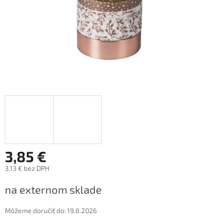
3,85 €
3,13 € bez DPH
Jednotková
na externom sklade
cena:
Môžeme doručiť do:
19.8.2026