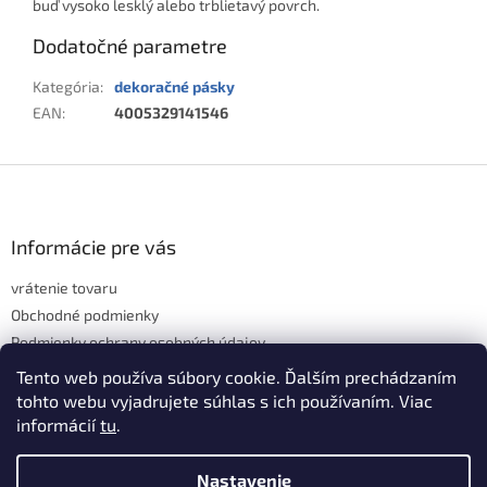
buď vysoko lesklý alebo trblietavý povrch.
Dodatočné parametre
Kategória
:
dekoračné pásky
EAN
:
4005329141546
Z
á
p
ä
Informácie pre vás
t
vrátenie tovaru
i
e
Obchodné podmienky
Podmienky ochrany osobných údajov
Hodnotenie obchodu
Tento web používa súbory cookie. Ďalším prechádzaním
tohto webu vyjadrujete súhlas s ich používaním. Viac
informácií
tu
.
Vytvoril Shoptet
Nastavenie