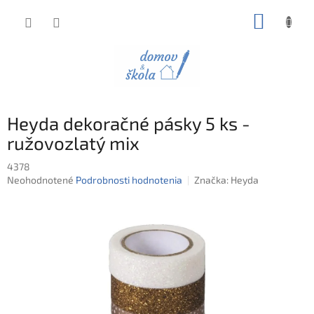
Prejsť
NÁKUP
na
obsah
KOŠÍK
Heyda dekoračné pásky 5 ks -
ružovozlatý mix
4378
Priemerné
Neohodnotené
Podrobnosti hodnotenia
Značka:
Heyda
hodnotenie
produktu
je
0,0
z
5
hviezdičiek.