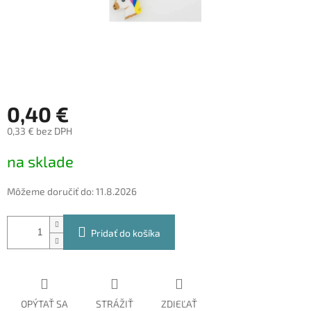
0,40 €
0,33 € bez DPH
Jednotková
na sklade
cena:
Môžeme doručiť do:
11.8.2026
Pridať do košíka
OPÝTAŤ SA
STRÁŽIŤ
ZDIEĽAŤ