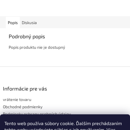
Popis
Diskusia
Podrobný popis
Popis produktu nie je dostupný
Z
á
p
ä
Informácie pre vás
t
vrátenie tovaru
i
e
Obchodné podmienky
Podmienky ochrany osobných údajov
Hodnotenie obchodu
Tento web používa súbory cookie. Ďalším prechádzaním
tohto webu vyjadrujete súhlas s ich používaním. Viac