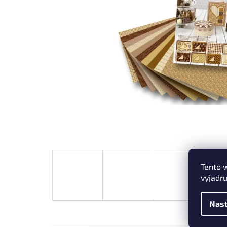
Tento 
vyjadru
Nast