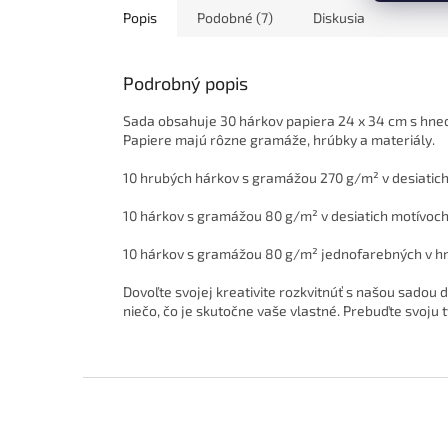
Popis
Podobné (7)
Diskusia
Podrobný popis
Sada obsahuje 30 hárkov papiera 24 x 34 cm s hned
Papiere majú rôzne gramáže, hrúbky a materiály.
10 hrubých hárkov s gramážou 270 g/m² v desiatic
10 hárkov s gramážou 80 g/m² v desiatich motívoc
10 hárkov s gramážou 80 g/m² jednofarebných v h
Dovoľte svojej kreativite rozkvitnúť s našou sadou d
niečo, čo je skutočne vaše vlastné. Prebuďte svoju 
Z
á
p