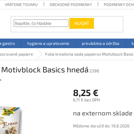
VRÁTENIE TOVARU
OBCHODNÉ PODMIENKY
PODMIENKY OCH
HĽADAŤ
a gastro
hygiena a upratovanie
prevádzka a údržba
k
zorované papiere
Folia kreatívna sada papierov Motivblock Basi
v Motivblock Basics hnedá
2398
a
8,25 €
6,71 € bez DPH
Jednotková
na externom sklade
cena:
Môžeme doručiť do:
19.8.2026