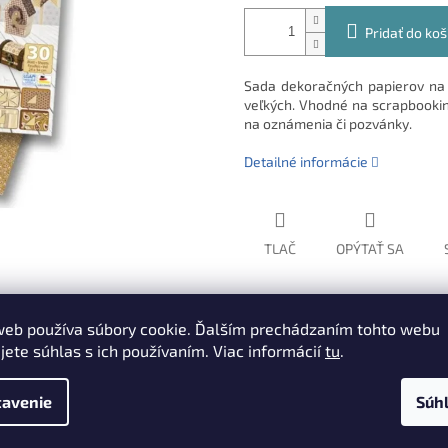
Pridať do koš
Sada dekoračných papierov na 
veľkých. Vhodné na scrapbookin
na oznámenia či pozvánky.
Detailné informácie
TLAČ
OPÝTAŤ SA
web používa súbory cookie. Ďalším prechádzaním tohto webu
jete súhlas s ich používaním. Viac informácií
tu
.
avenie
Súh