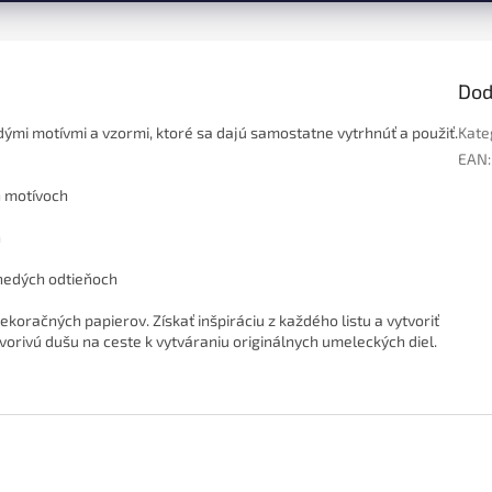
Dod
ými motívmi a vzormi, ktoré sa dajú samostatne vytrhnúť a použiť.
Kate
EAN
:
h motívoch
h
nedých odtieňoch
ekoračných papierov. Získať inšpiráciu z každého listu a vytvoriť
tvorivú dušu na ceste k vytváraniu originálnych umeleckých diel.