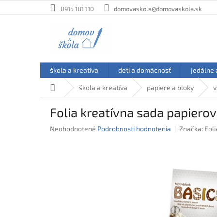
Prejsť
0915 181 110
domovaskola@domovaskola.sk
na
obsah
škola a kreatíva
deti a domácnosť
jedálne 
Domov
škola a kreatíva
papiere a bloky
v
Folia kreatívna sada papiero
Priemerné
Neohodnotené
Podrobnosti hodnotenia
Značka:
Foli
hodnotenie
produktu
je
0,0
z
5
hviezdičiek.