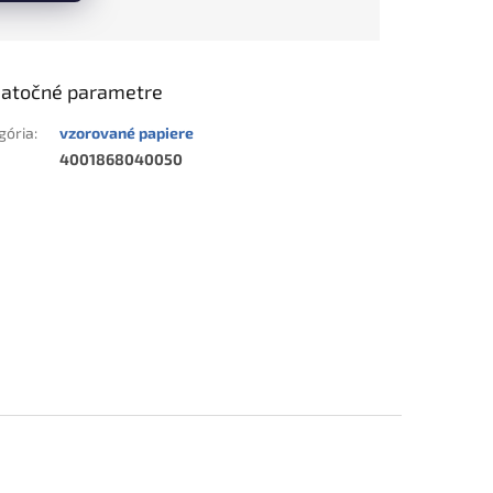
atočné parametre
gória
:
vzorované papiere
4001868040050