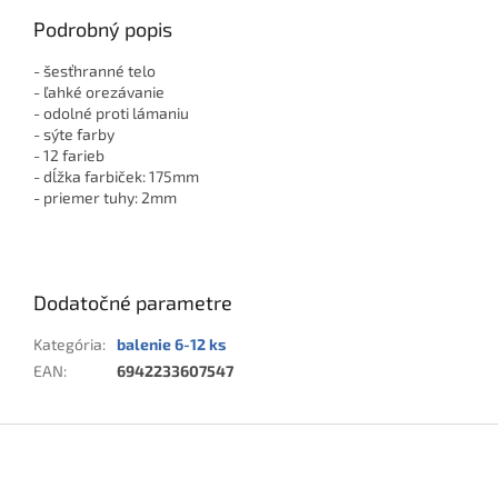
Podrobný popis
- šesťhranné telo
- ľahké orezávanie
- odolné proti lámaniu
- sýte farby
- 12 farieb
- dĺžka farbiček: 175mm
- priemer tuhy: 2mm
Dodatočné parametre
Kategória
:
balenie 6-12 ks
EAN
:
6942233607547
Z
á
p