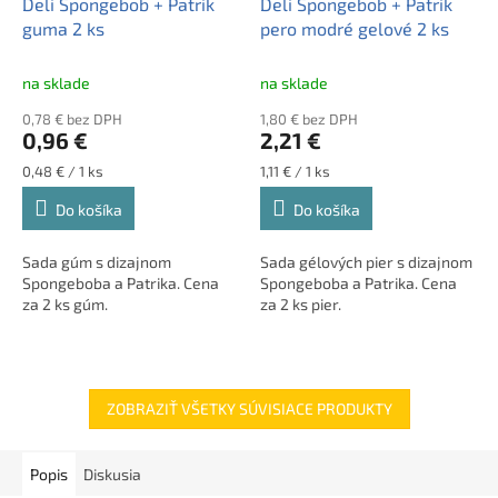
Deli Spongebob + Patrik
Deli Spongebob + Patrik
guma 2 ks
pero modré gelové 2 ks
na sklade
na sklade
0,78 € bez DPH
1,80 € bez DPH
0,96 €
2,21 €
Jednotková
Jednotková
0,48 € / 1 ks
1,11 € / 1 ks
cena:
cena:
Do košíka
Do košíka
Sada gúm s dizajnom
Sada gélových pier s dizajnom
Spongeboba a Patrika. Cena
Spongeboba a Patrika. Cena
za 2 ks gúm.
za 2 ks pier.
ZOBRAZIŤ VŠETKY SÚVISIACE PRODUKTY
Popis
Diskusia