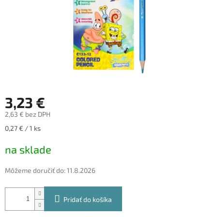
3,23 €
2,63 € bez DPH
Jednotková
0,27 € / 1 ks
cena:
na sklade
Môžeme doručiť do:
11.8.2026
Pridať do košíka