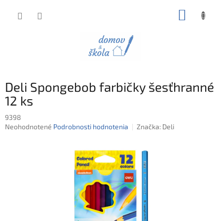
Prejsť
NÁKUP
na
obsah
KOŠÍK
Deli Spongebob farbičky šesťhranné
12 ks
9398
Priemerné
Neohodnotené
Podrobnosti hodnotenia
Značka:
Deli
hodnotenie
produktu
je
0,0
z
5
hviezdičiek.