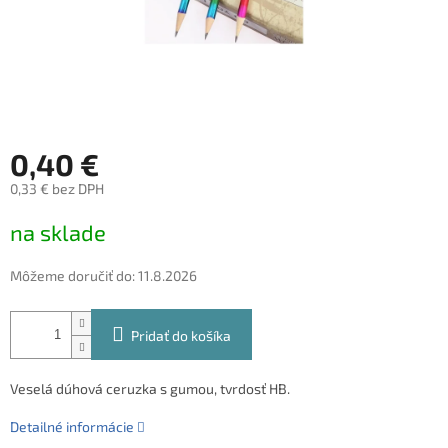
0,40 €
0,33 € bez DPH
Jednotková
na sklade
cena:
Môžeme doručiť do:
11.8.2026
Pridať do košíka
Veselá dúhová ceruzka s gumou, tvrdosť HB.
Detailné informácie