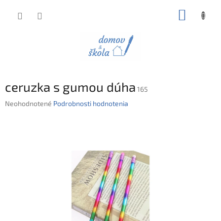
Prejsť
NÁKUP
na
obsah
KOŠÍK
ceruzka s gumou dúha
165
Priemerné
Neohodnotené
Podrobnosti hodnotenia
hodnotenie
produktu
je
0,0
z
5
hviezdičiek.