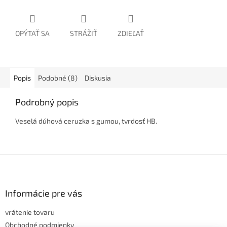
OPÝTAŤ SA
STRÁŽIŤ
ZDIEĽAŤ
Popis
Podobné (8)
Diskusia
Podrobný popis
Veselá dúhová ceruzka s gumou, tvrdosť HB.
Z
á
p
ä
Informácie pre vás
t
vrátenie tovaru
i
e
Obchodné podmienky